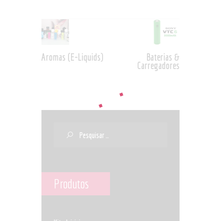
NAVEGAÇÃO
Previous
Next
DE
post:
post:
ARTIGOS
Aromas (E-Liquids)
Baterias &
Carregadores
Pesquisar
por:
Produtos