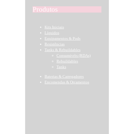
Produtos
Kits Iniciais
Líquidos
Equipamentos & Pods
Resistências
Tanks & Rebuildables
Consumivéis (RDAs)
Rebuildables
Tanks
Baterias & Carregadores
Encomendas & Orçamentos