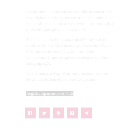
A Aegis mini, conta com mesma robusta construção
das edições anteriores, uma mistura de aluminio,
pele e silicone, dando à Aegis Mini, uma proteção à
prova de água, prova de queda e riscos.
Tem uma bateria integrada com 2200mAh reais e
recebe o chipset AS, com uma potência dos 5W aos
80W, uma suite completa de controlo de
temperatura, firmware update e carregamento fast-
charging a 2A.
Para terminar, a Aegis Mini suporta atomizadores
até 26mm de diâmetro e pesa 150 gramas.
Aegis
Equipamentos & Pods